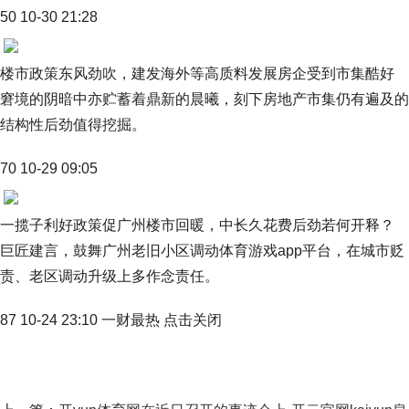
50 10-30 21:28
楼市政策东风劲吹，建发海外等高质料发展房企受到市集酷好
窘境的阴暗中亦贮蓄着鼎新的晨曦，刻下房地产市集仍有遍及的
结构性后劲值得挖掘。
70 10-29 09:05
一揽子利好政策促广州楼市回暖，中长久花费后劲若何开释？
巨匠建言，鼓舞广州老旧小区调动体育游戏app平台，在城市贬
责、老区调动升级上多作念责任。
87 10-24 23:10 一财最热 点击关闭