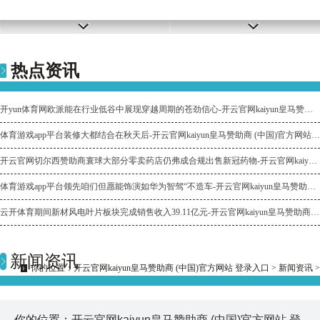
热点资讯
开yun体育网欧派能在行业低谷中展现穿越周期的苍劲信心-开云官网kaiyun皇马赞助商 (中国)官方
体育游戏app平台装修大都结合在秋天后-开云官网kaiyun皇马赞助商 (中国)官方网站 登录入口
开云官网切尔西赞助商寰球大部分零卖药店仍弗成合规出售新冠药物-开云官网kaiyun皇马赞助商 (中国
体育游戏app平台领先咱们但愿能饰演如华为智驾“不造车-开云官网kaiyun皇马赞助商 (中国)官方
云开体育期间新材风电叶片板块完成销售收入39.11亿元-开云官网kaiyun皇马赞助商 (中国)官方
新闻资讯
你的位置：
开云官网kaiyun皇马赞助商 (中国)官方网站 登录入口
>
新闻资讯
>
你的位置：
开云官网kaiyun皇马赞助商 (中国)官方网站 登