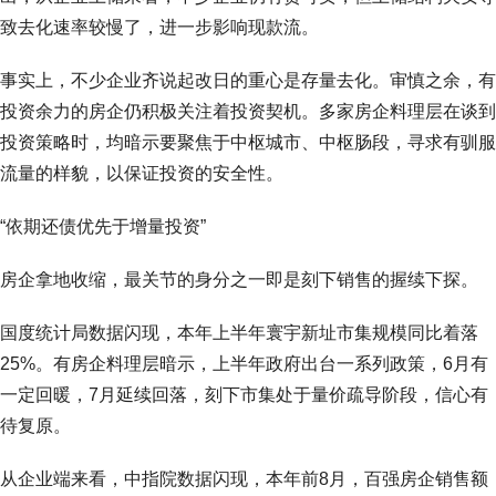
致去化速率较慢了，进一步影响现款流。
事实上，不少企业齐说起改日的重心是存量去化。审慎之余，有
投资余力的房企仍积极关注着投资契机。多家房企料理层在谈到
投资策略时，均暗示要聚焦于中枢城市、中枢肠段，寻求有驯服
流量的样貌，以保证投资的安全性。
“依期还债优先于增量投资”
房企拿地收缩，最关节的身分之一即是刻下销售的握续下探。
国度统计局数据闪现，本年上半年寰宇新址市集规模同比着落
25%。有房企料理层暗示，上半年政府出台一系列政策，6月有
一定回暖，7月延续回落，刻下市集处于量价疏导阶段，信心有
待复原。
从企业端来看，中指院数据闪现，本年前8月，百强房企销售额