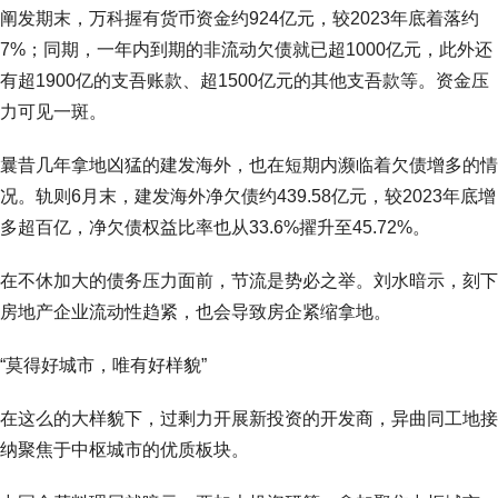
阐发期末，万科握有货币资金约924亿元，较2023年底着落约
7%；同期，一年内到期的非流动欠债就已超1000亿元，此外还
有超1900亿的支吾账款、超1500亿元的其他支吾款等。资金压
力可见一斑。
曩昔几年拿地凶猛的建发海外，也在短期内濒临着欠债增多的情
况。轨则6月末，建发海外净欠债约439.58亿元，较2023年底增
多超百亿，净欠债权益比率也从33.6%擢升至45.72%。
在不休加大的债务压力面前，节流是势必之举。刘水暗示，刻下
房地产企业流动性趋紧，也会导致房企紧缩拿地。
“莫得好城市，唯有好样貌”
在这么的大样貌下，过剩力开展新投资的开发商，异曲同工地接
纳聚焦于中枢城市的优质板块。