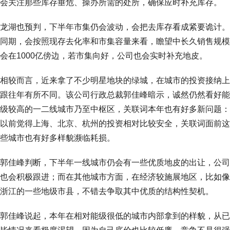
会关注那些库存垂危、操办所需的处所，确保应时补充库存。
龙湖也预判，下半年市集仍会波动，会把去库存看成紧要诡计。
同期，会按照现存去化率和市集容量来看，瞻望中长久销售规模
会在1000亿傍边，若市集向好，公司也会实时补充地皮。
相较而言，近来拿了不少明星地块的绿城，在城市的投资接纳上
跟往年有所不同。该公司行政总裁郭佳峰暗示，诚然仍然看好能
级较高的一二线城市乃至中枢区，关联词本年也有好多新问题：
以前觉得上海、北京、杭州的投资相对比较安全，关联词面前这
些城市也有好多样貌濒临耗损。
郭佳峰判断，下半年一线城市仍会有一些优质地皮的出让，公司
也会积极跟进；而在其他城市方面，在经济较施展地区，比如像
浙江的一些地级市县，不错去争取其中优质的结构性契机。
郭佳峰说起，本年在相对能级很低的城市内部拿到的样貌，从已