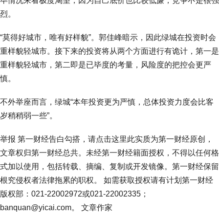
毕情况来看极度渴望，因为自己底价也比较低廉，竞争不是很强
烈。
“莫得好城市，唯有好样貌”。郭佳峰暗示，因此绿城在投资时会
重样貌轻城市。接下来的投资将从两个方面进行有诡计，第一是
重样貌轻城市，第二即是已毕度的考量，风险度的把控会更严
慎。
不外举座而言，绿城“本年投资更为严慎，总体投资力度会比客
岁稍稍弱一些”。
举报 第一财经告白勾搭，请点击这里此实质为第一财经原创，
文章权归第一财经总共。未经第一财经籍面授权，不得以任何格
式加以使用，包括转载、摘编、复制或开发镜像。第一财经保留
根究侵权者法律拖累的职权。 如需获取授权请有计划第一财经
版权部：021-22002972或021-22002335；
banquan@yicai.com。 文章作家