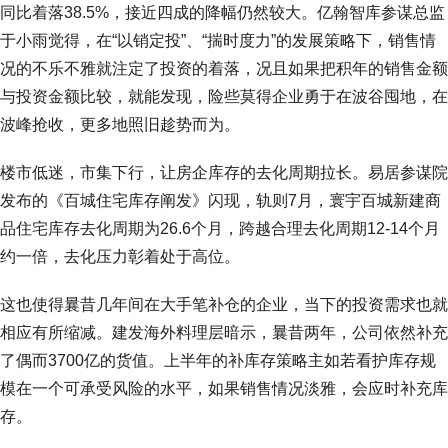
同比着落38.5%，接近四成的降幅仍然较大。亿翰智库参谋总监
于小雨觉得，在“以销定投”、“揣时度力”的发展策略下，销售情
况的不乐不雅就注定了投资的着落，况且如果把积年的销售金额
与投资金额比较，就能发现，险些莫得企业勇于在波谷囤地，在
波峰抢收，更多地照旧趁势而为。
楼市低迷，市集下行，让房企库存的去化周期拉长。易居参谋院
发布的《百城住宅库存阐发》闪现，轨则7月，寰宇百城新建商
品住宅库存去化周期为26.6个月，跨越合理去化周期12-14个月
约一倍，去化压力彰着处于高位。
这也使得曩昔几年间在大手笔补仓的企业，当下的投资需求也就
相应有所缩减。建发海外料理层暗示，曩昔两年，公司依然补充
了偶而3700亿的货值。上半年的补库存策略主如若看护库存规
模在一个可承受风险的水平，如果销售情况淡雅，会应时补充库
存。