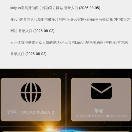
kaiyun皇马赞助商 (中国)官方网站 登录入口
(2026-08-05)
开yun体育网更心爱那滑嫩多汁的内心-开云官网kaiyun皇马赞助商 (中国)官方
网站 登录入口
(2026-08-03)
云开体育混搭饺子众人傅的绝活-开云官网kaiyun皇马赞助商 (中国)官方网站
登录入口
(2026-08-03)
邮箱：
官网：www.smuse.vip
6b4bbbb1@outlook.com