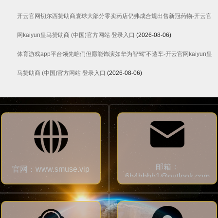
开云官网切尔西赞助商寰球大部分零卖药店仍弗成合规出售新冠药物-开云官
网kaiyun皇马赞助商 (中国)官方网站 登录入口
(2026-08-06)
体育游戏app平台领先咱们但愿能饰演如华为智驾“不造车-开云官网kaiyun皇
马赞助商 (中国)官方网站 登录入口
(2026-08-06)
邮箱：
官网：www.smuse.vip
6b4bbbb1@outlook.com