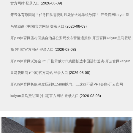
官方网站 登录入口
(2026-08-09)
开云体育原因是＂任务团队需要时辰处治大地系统故障＂-开云官网kaiyun皇
马赞助商 (中国)官方网站 登录入口
(2026-08-09)
开yun体育网孟村回族自治县公安局发布警情通报称-开云官网kaiyun皇马赞助
商 (中国)官方网站 登录入口
(2026-08-08)
开yun体育网沃洛金 25 日指示俄方代表团抵达中国进行造访-开云官网kaiyun
皇马赞助商 (中国)官方网站 登录入口
(2026-08-08)
开yun体育网折痕深度压到0.15mm以内……这些不是PPT参数-开云官网
kaiyun皇马赞助商 (中国)官方网站 登录入口
(2026-08-08)