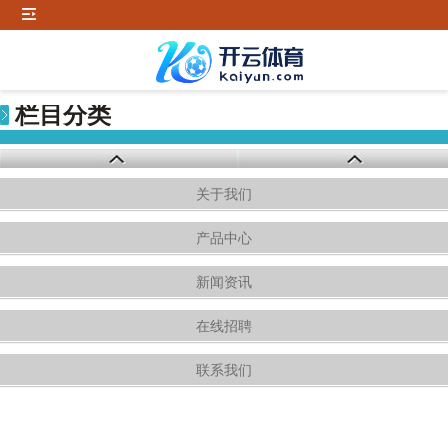
栏目分类
关于我们
产品中心
新闻资讯
在线招聘
联系我们