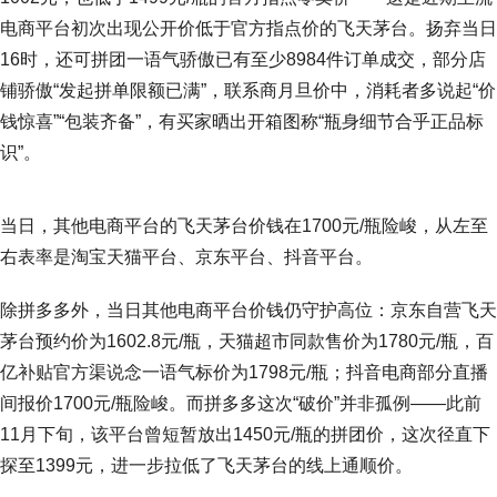
电商平台初次出现公开价低于官方指点价的飞天茅台。扬弃当日
16时，还可拼团一语气骄傲已有至少8984件订单成交，部分店
铺骄傲“发起拼单限额已满”，联系商月旦价中，消耗者多说起“价
钱惊喜”“包装齐备”，有买家晒出开箱图称“瓶身细节合乎正品标
识”。
当日，其他电商平台的飞天茅台价钱在1700元/瓶险峻，从左至
右表率是淘宝天猫平台、京东平台、抖音平台。
除拼多多外，当日其他电商平台价钱仍守护高位：京东自营飞天
茅台预约价为1602.8元/瓶，天猫超市同款售价为1780元/瓶，百
亿补贴官方渠说念一语气标价为1798元/瓶；抖音电商部分直播
间报价1700元/瓶险峻。而拼多多这次“破价”并非孤例——此前
11月下旬，该平台曾短暂放出1450元/瓶的拼团价，这次径直下
探至1399元，进一步拉低了飞天茅台的线上通顺价。