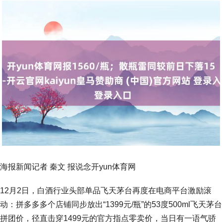
海报新闻记者 秦文 报说念开yun体育网
12月2日，白酒行业头部单品飞天茅台再度在电商平台激励滚
动：拼多多多个店铺同步放出“1399元/瓶”的53度500ml飞天茅台
拼团价，径直击穿1499元的官方指点零卖价，当日有一语气骄