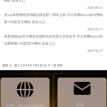
网站 登录入口
2026-06-17
开yun体育网经济动能怎样在野一周年之际-开云官网kaiyun皇马赞助
商 (中国)官方网站 登录入口
2026-06-17
体育游戏app平台降息后瑞郎兑好意思元不跌反升-开云官网kaiyun皇
马赞助商 (中国)官方网站 登录入口
2026-06-17
首页
上一页
1
2
3
4
5
6
7
8
9
10
11
下一页
末页
邮箱：
官网：www.smuse.vip