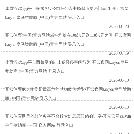
体育游戏app平台多家A股公司在公告中修起市集热门事项-开云官网
kaiyun皇马赞助商 (中国)官方网站 登录入口
2026-06-20
开云体育(中国)官方网站减持均价在109港元到118港元之间-开云官网
kaiyun皇马赞助商 (中国)官方网站 登录入口
2026-06-19
体育游戏app平台而禁受的制止积恶侵害的行为-开云官网kaiyun皇马
赞助商 (中国)官方网站 登录入口
2026-06-19
开云体育疯犬咬伤是最高危的动物致伤类型-开云官网kaiyun皇马赞助
商 (中国)官方网站 登录入口
2026-06-19
开云体育咫尺的总体数字不会转变好意思联储的进度-开云官网kaiyun
皇马赞助商 (中国)官方网站 登录入口