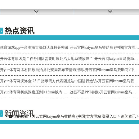
热点资讯
体育游戏app平台淮海大决战认真拉开帷幕-开云官网kaiyun皇马赞助商 (中国)官方网站 登录入口
开云体育原因是＂任务团队需要时辰处治大地系统故障＂-开云官网kaiyun皇马赞助商 (中国)官方网站
开yun体育网孟村回族自治县公安局发布警情通报称-开云官网kaiyun皇马赞助商 (中国)官方网站
开yun体育网沃洛金 25 日指示俄方代表团抵达中国进行造访-开云官网kaiyun皇马赞助商 (中国
开yun体育网折痕深度压到0.15mm以内……这些不是PPT参数-开云官网kaiyun皇马赞助商 (
新闻资讯
你的位置：
开云官网kaiyun皇马赞助商 (中国)官方网站 登录入口
>
新闻资讯
>