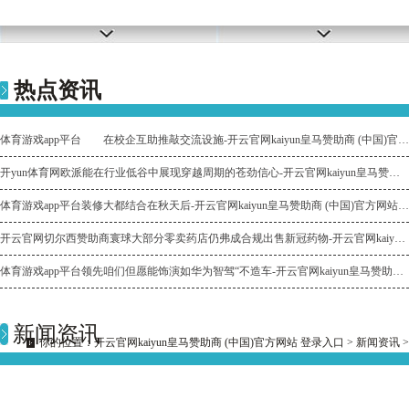
热点资讯
体育游戏app平台 在校企互助推敲交流设施-开云官网kaiyun皇马赞助商 (中国)官方网站 登录
开yun体育网欧派能在行业低谷中展现穿越周期的苍劲信心-开云官网kaiyun皇马赞助商 (中国)官方
体育游戏app平台装修大都结合在秋天后-开云官网kaiyun皇马赞助商 (中国)官方网站 登录入口
开云官网切尔西赞助商寰球大部分零卖药店仍弗成合规出售新冠药物-开云官网kaiyun皇马赞助商 (中国
体育游戏app平台领先咱们但愿能饰演如华为智驾“不造车-开云官网kaiyun皇马赞助商 (中国)官方
新闻资讯
你的位置：
开云官网kaiyun皇马赞助商 (中国)官方网站 登录入口
>
新闻资讯
>