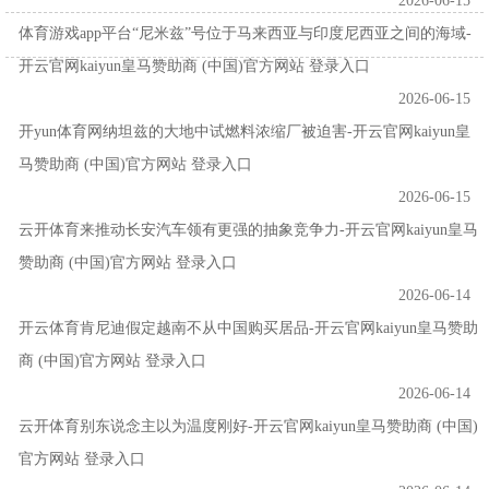
2026-06-15
体育游戏app平台“尼米兹”号位于马来西亚与印度尼西亚之间的海域-
开云官网kaiyun皇马赞助商 (中国)官方网站 登录入口
2026-06-15
开yun体育网纳坦兹的大地中试燃料浓缩厂被迫害-开云官网kaiyun皇
马赞助商 (中国)官方网站 登录入口
2026-06-15
云开体育来推动长安汽车领有更强的抽象竞争力-开云官网kaiyun皇马
赞助商 (中国)官方网站 登录入口
2026-06-14
开云体育肯尼迪假定越南不从中国购买居品-开云官网kaiyun皇马赞助
商 (中国)官方网站 登录入口
2026-06-14
云开体育别东说念主以为温度刚好-开云官网kaiyun皇马赞助商 (中国)
官方网站 登录入口