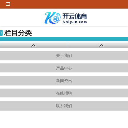
栏目分类
关于我们
产品中心
新闻资讯
在线招聘
联系我们