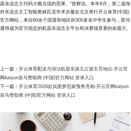
器东说念主代码大概兑现的恶果。”曾辉说。本年8月，第二届海
外东说念主工智能奥林匹克学术步履在北京举行开云体育(中国)
官方网站，来自60余个国度和地区的300多名中学生参与，星河
通用成为官方指定的机器东说念主平台和决赛场景赛的命题方。
上一篇：
开云体育配送与清洁机器东谈主占据主导地位-开云官
网kaiyun皇马赞助商 (中国)官方网站 登录入口
下一篇：
开云体育2026款岚图梦思家预售亮相-开云官网kaiyun
皇马赞助商 (中国)官方网站 登录入口