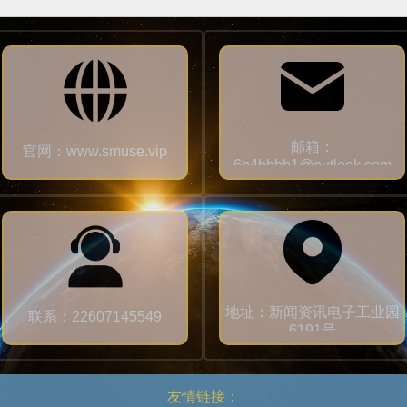
邮箱：
官网：www.smuse.vip
6b4bbbb1@outlook.com
地址：新闻资讯电子工业园
联系：22607145549
6191号
友情链接：