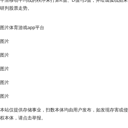
平滑移动平均线的秩序来打算K值、D值与J值，并绘成弧线图来
研判股票走势。
图片体育游戏app平台
图片
图片
图片
图片
图片
本站仅提供存储事业，扫数本体均由用户发布，如发现存害或侵
权本体，请点击举报。