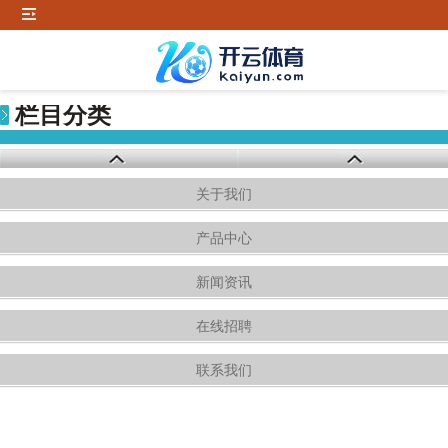
栏目分类
关于我们
产品中心
新闻资讯
在线招聘
联系我们