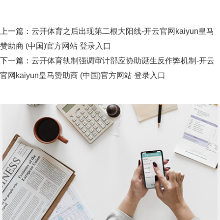
上一篇：
云开体育之后出现第二根大阳线-开云官网kaiyun皇马
赞助商 (中国)官方网站 登录入口
下一篇：
云开体育轨制强调审计部应协助诞生反作弊机制-开云
官网kaiyun皇马赞助商 (中国)官方网站 登录入口