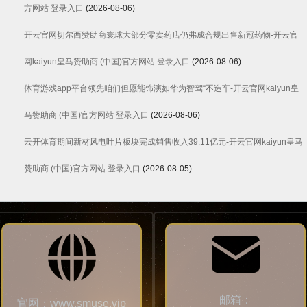
方网站 登录入口
(2026-08-06)
开云官网切尔西赞助商寰球大部分零卖药店仍弗成合规出售新冠药物-开云官
网kaiyun皇马赞助商 (中国)官方网站 登录入口
(2026-08-06)
体育游戏app平台领先咱们但愿能饰演如华为智驾“不造车-开云官网kaiyun皇
马赞助商 (中国)官方网站 登录入口
(2026-08-06)
云开体育期间新材风电叶片板块完成销售收入39.11亿元-开云官网kaiyun皇马
赞助商 (中国)官方网站 登录入口
(2026-08-05)
邮箱：
官网：www.smuse.vip