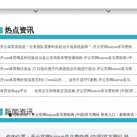
热点资讯
开云体育原因是＂任务团队需要时辰处治大地系统故障＂-开云官网kaiyun皇马赞助商 (中国)官方网站
开yun体育网孟村回族自治县公安局发布警情通报称-开云官网kaiyun皇马赞助商 (中国)官方网站
开yun体育网沃洛金 25 日指示俄方代表团抵达中国进行造访-开云官网kaiyun皇马赞助商 (中国
开yun体育网折痕深度压到0.15mm以内……这些不是PPT参数-开云官网kaiyun皇马赞助商 (
体育游戏app平台 在校企互助推敲交流设施-开云官网kaiyun皇马赞助商 (中国)官方网站 登录
新闻资讯
你的位置：
开云官网kaiyun皇马赞助商 (中国)官方网站 登录入口
>
新闻资讯
>
你的位置：
开云官网kaiyun皇马赞助商 (中国)官方网站 登