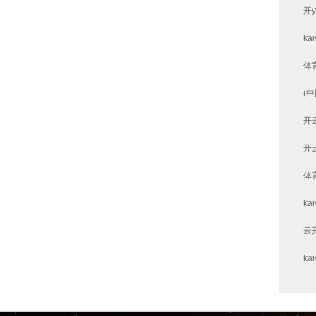
开
ka
体
(
开
开
体
ka
云
ka