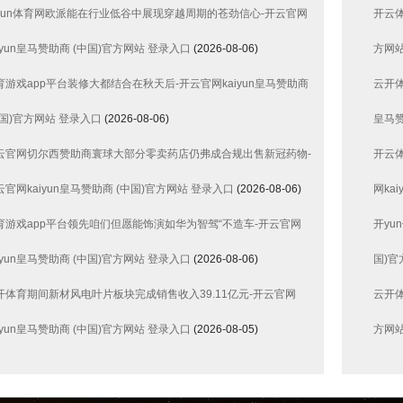
yun体育网欧派能在行业低谷中展现穿越周期的苍劲信心-开云官网
开云体
iyun皇马赞助商 (中国)官方网站 登录入口
(2026-08-06)
方网站
育游戏app平台装修大都结合在秋天后-开云官网kaiyun皇马赞助商
云开体
中国)官方网站 登录入口
(2026-08-06)
皇马赞
云官网切尔西赞助商寰球大部分零卖药店仍弗成合规出售新冠药物-
开云体
云官网kaiyun皇马赞助商 (中国)官方网站 登录入口
(2026-08-06)
网ka
育游戏app平台领先咱们但愿能饰演如华为智驾“不造车-开云官网
开yu
iyun皇马赞助商 (中国)官方网站 登录入口
(2026-08-06)
国)官
开体育期间新材风电叶片板块完成销售收入39.11亿元-开云官网
云开体
iyun皇马赞助商 (中国)官方网站 登录入口
(2026-08-05)
方网站