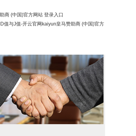
助商 (中国)官方网站 登录入口
与J值-开云官网kaiyun皇马赞助商 (中国)官方