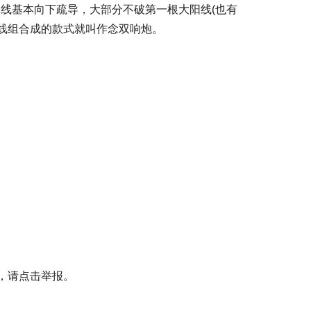
线基本向下疏导，大部分不破第一根大阳线(也有
线组合成的款式就叫作念双响炮。
，请点击举报。