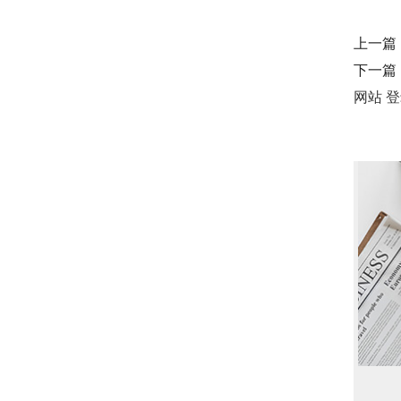
上一篇
下一篇
网站 