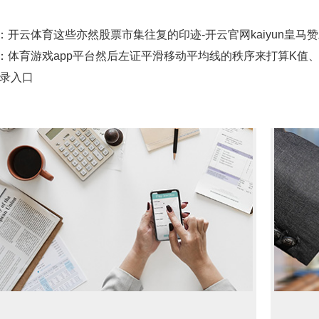
：
开云体育这些亦然股票市集往复的印迹-开云官网kaiyun皇马赞
：
体育游戏app平台然后左证平滑移动平均线的秩序来打算K值、D值
登录入口