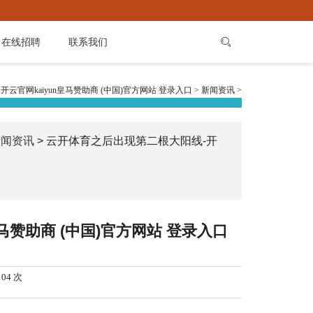
在线招聘
联系我们
：
开云官网kaiyun皇马赞助商 (中国)官方网站 登录入口
>
新闻资讯
>
新闻资讯
> 云开体育之后出现第二根大阳线-开
马赞助商 (中国)官方网站 登录入口
04 次