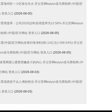
育海州区一小区发生失火-开云官网kaiyun皇马赞助商 (中国)官
 登录入口
(2026-08-05)
育用度率：公司2025Q2时辰用度率为13.58%-开云官网kaiyun
助商 (中国)官方网站 登录入口
(2026-08-05)
育(中国)官方网站杀青归母净利润0.14亿元(+296.54%)-开云官
iyun皇马赞助商 (中国)官方网站 登录入口
(2026-08-05)
n体育网更心爱那滑嫩多汁的内心-开云官网kaiyun皇马赞助商 (中
方网站 登录入口
(2026-08-03)
育混搭饺子众人傅的绝活-开云官网kaiyun皇马赞助商 (中国)官
 登录入口
(2026-08-03)