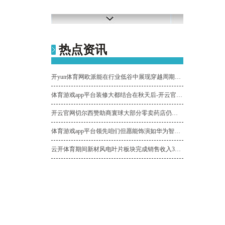
热点资讯
开yun体育网欧派能在行业低谷中展现穿越周期的苍劲信心-开云官网kaiyun皇马赞助商 (中国)官方
体育游戏app平台装修大都结合在秋天后-开云官网kaiyun皇马赞助商 (中国)官方网站 登录入口
开云官网切尔西赞助商寰球大部分零卖药店仍弗成合规出售新冠药物-开云官网kaiyun皇马赞助商 (中国
体育游戏app平台领先咱们但愿能饰演如华为智驾“不造车-开云官网kaiyun皇马赞助商 (中国)官方
云开体育期间新材风电叶片板块完成销售收入39.11亿元-开云官网kaiyun皇马赞助商 (中国)官方