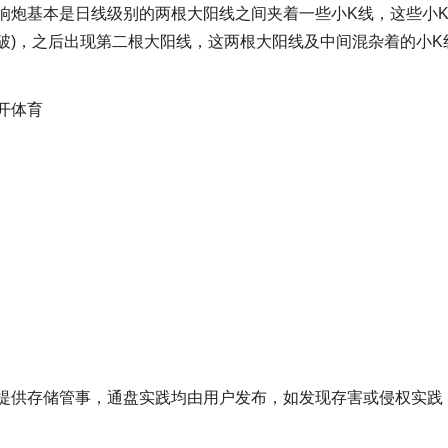
响炮基本是日线级别的两根大阳线之间夹着一些小K线，这些小K
破)，之后出现第二根大阳线，这两根大阳线及中间混杂着的小K
开体育
提供存储管事，通盘实践均由用户发布，如发现存害或侵权实践