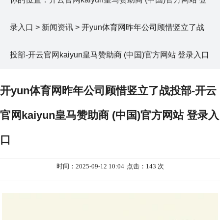
录入口
>
新闻资讯
> 开yun体育网昨年公司顾惜竖立了战
投部-开云官网kaiyun皇马赞助商 (中国)官方网站 登录入口
开yun体育网昨年公司顾惜竖立了战投部-开云
官网kaiyun皇马赞助商 (中国)官方网站 登录入
口
时间：2025-09-12 10:04
点击：143 次