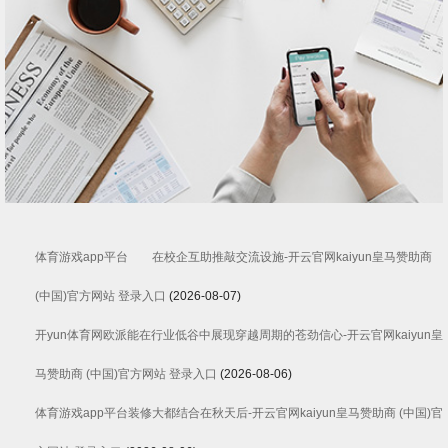
体育游戏app平台 在校企互助推敲交流设施-开云官网kaiyun皇马赞助商
(中国)官方网站 登录入口
(2026-08-07)
开yun体育网欧派能在行业低谷中展现穿越周期的苍劲信心-开云官网kaiyun皇
马赞助商 (中国)官方网站 登录入口
(2026-08-06)
体育游戏app平台装修大都结合在秋天后-开云官网kaiyun皇马赞助商 (中国)官