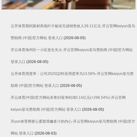
云开体育期间新材风电叶片板块完成销售收入39.11亿元-开云官网kaiyun皇马
赞助商 (中国)官方网站 登录入口
(2026-08-05)
开云体育海州区一小区发生失火-开云官网kaiyun皇马赞助商 (中国)官方网站
登录入口
(2026-08-05)
云开体育用度率：公司2025Q2时辰用度率为13.58%-开云官网kaiyun皇马赞
助商 (中国)官方网站 登录入口
(2026-08-05)
开云体育(中国)官方网站杀青归母净利润0.14亿元(+296.54%)-开云官网
kaiyun皇马赞助商 (中国)官方网站 登录入口
(2026-08-05)
开yun体育网更心爱那滑嫩多汁的内心-开云官网kaiyun皇马赞助商 (中国)官方
网站 登录入口
(2026-08-03)