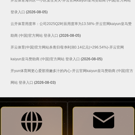
开云体育海州区一小区发生失火-开云官网kaiyun皇马赞助商 (中国)官方网站
登录入口
(2026-08-05)
云开体育用度率：公司2025Q2时辰用度率为13.58%-开云官网kaiyun皇马赞
助商 (中国)官方网站 登录入口
(2026-08-05)
开云体育(中国)官方网站杀青归母净利润0.14亿元(+296.54%)-开云官网
kaiyun皇马赞助商 (中国)官方网站 登录入口
(2026-08-05)
开yun体育网更心爱那滑嫩多汁的内心-开云官网kaiyun皇马赞助商 (中国)官方
网站 登录入口
(2026-08-03)