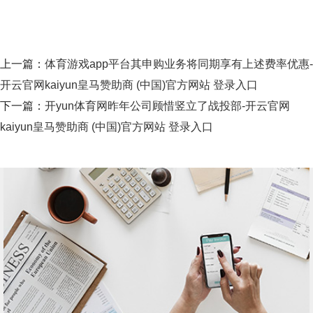
上一篇：
体育游戏app平台其申购业务将同期享有上述费率优惠-
开云官网kaiyun皇马赞助商 (中国)官方网站 登录入口
下一篇：
开yun体育网昨年公司顾惜竖立了战投部-开云官网
kaiyun皇马赞助商 (中国)官方网站 登录入口