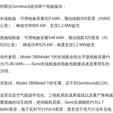
特斯拉Semitruck提供两个电板版块：
长续航版：可用电板容量822 kWh，预估续航500英里（约805
公里），峰值功率800 kW，支捏1.2 MW超充
措施续航版：可用电板容量548 kWh，预估续航325英里（约
523公里），峰值功率525 kW，相通支捏1.2 MW超充
动作参照，Model 3和Model Y的长续航全轮出手版电板容量约
为75-80 kWh——Semi长续航版的电板包能量或者是乘用车的
10倍。
关联词，Model 3和Model Y的车重，还不到Semitruck的1/20。
这背后是空气能源学优化、三电机系统成果弧线以及量产筹画减
重措施的综互助用，使得能耗层面，Semi实测能耗约为1.7
kWh/英里，每千瓦时可行约0.6英里，显贵优于咫尺行业常见电