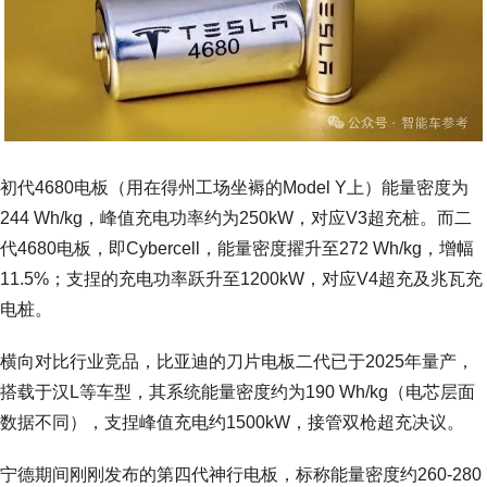
初代4680电板（用在得州工场坐褥的Model Y上）能量密度为
244 Wh/kg，峰值充电功率约为250kW，对应V3超充桩。而二
代4680电板，即Cybercell，能量密度擢升至272 Wh/kg，增幅
11.5%；支捏的充电功率跃升至1200kW，对应V4超充及兆瓦充
电桩。
横向对比行业竞品，比亚迪的刀片电板二代已于2025年量产，
搭载于汉L等车型，其系统能量密度约为190 Wh/kg（电芯层面
数据不同），支捏峰值充电约1500kW，接管双枪超充决议。
宁德期间刚刚发布的第四代神行电板，标称能量密度约260-280