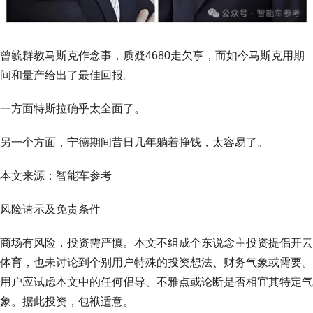
曾毓群教马斯克作念事，质疑4680走欠亨，而如今马斯克用期
间和量产给出了最佳回报。
一方面特斯拉确乎太全面了。
另一个方面，宁德期间昔日几年躺着挣钱，太容易了。
本文来源：智能车参考
风险请示及免责条件
商场有风险，投资需严慎。本文不组成个东说念主投资提倡开云
体育，也未讨论到个别用户特殊的投资想法、财务气象或需要。
用户应试虑本文中的任何倡导、不雅点或论断是否相宜其特定气
象。据此投资，包袱适意。