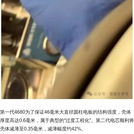
第一代4680为了保证46毫米大直径圆柱电板的结构强度，壳体
厚度高达0.6毫米，属于典型的“过度工程化”。第二代电芯顺利将
壳体减薄至0.35毫米，减薄幅度约42%。