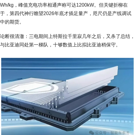
Wh/kg，峰值充电功率相通声称可达1200kW。但关键折柳在
于，第四代神行瞻望2026年底才插足量产，咫尺仍是产线调试
中的期货。
论断很清澈：三电期间上特斯拉千里寂几年之后，又杀了总结，
与比亚迪同处第一梯队，十够数值上比拟比亚迪稍保守。