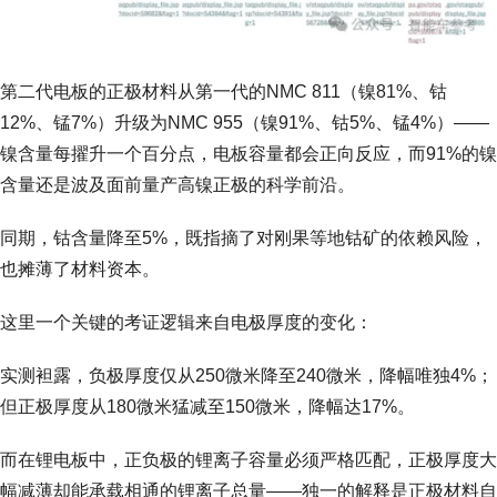
第二代电板的正极材料从第一代的NMC 811（镍81%、钴
12%、锰7%）升级为NMC 955（镍91%、钴5%、锰4%）——
镍含量每擢升一个百分点，电板容量都会正向反应，而91%的镍
含量还是波及面前量产高镍正极的科学前沿。
同期，钴含量降至5%，既指摘了对刚果等地钴矿的依赖风险，
也摊薄了材料资本。
这里一个关键的考证逻辑来自电极厚度的变化：
实测袒露，负极厚度仅从250微米降至240微米，降幅唯独4%；
但正极厚度从180微米猛减至150微米，降幅达17%。
而在锂电板中，正负极的锂离子容量必须严格匹配，正极厚度大
幅减薄却能承载相通的锂离子总量——独一的解释是正极材料自