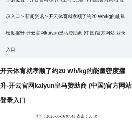
录入口
>
新闻资讯
> 开云体育就孝顺了约20 Wh/kg的能量
密度擢升-开云官网kaiyun皇马赞助商 (中国)官方网站 登录
入口
开云体育就孝顺了约20 Wh/kg的能量密度擢
升-开云官网kaiyun皇马赞助商 (中国)官方网站
登录入口
时间：2026-05-16 07:43
点击：50 次