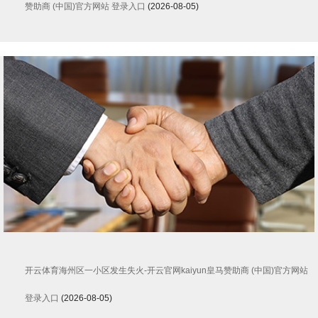
赞助商 (中国)官方网站 登录入口
(2026-08-05)
开云体育海州区一小区发生失火-开云官网kaiyun皇马赞助商 (中国)官方网站
登录入口
(2026-08-05)