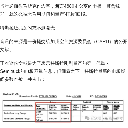
当年迎面教马斯克作念事，断言4680走欠亨的电板一哥曾毓
群，就这么被老马用期间和量产“打脸”回报。
特斯拉版兆瓦闪充不测曝光
音讯的来源是一份提交给加州空气资源委员会（CARB）的公开
文献。
正本这份文献是为了表示特斯拉刚刚量产的第二代重卡
Semitruck的电板容量信息，但细看之下，特斯拉最新的电板期
间参数也被一并带出：