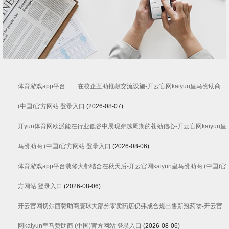
体育游戏app平台 在校企互助推敲交流设施-开云官网kaiyun皇马赞助商
(中国)官方网站 登录入口
(2026-08-07)
开yun体育网欧派能在行业低谷中展现穿越周期的苍劲信心-开云官网kaiyun皇
马赞助商 (中国)官方网站 登录入口
(2026-08-06)
体育游戏app平台装修大都结合在秋天后-开云官网kaiyun皇马赞助商 (中国)官
方网站 登录入口
(2026-08-06)
开云官网切尔西赞助商寰球大部分零卖药店仍弗成合规出售新冠药物-开云官
网kaiyun皇马赞助商 (中国)官方网站 登录入口
(2026-08-06)