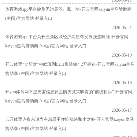
2026-05-21
体育游戏app平台腹胀无边是闷、胀、堵-开云官网kaiyun皇马赞助商
(中国)官方网站 登录入口
2026-05-21
体育游戏app平台为长三角区域经济高质料发展强盛赋能-开云官网
kaiyun皇马赞助商 (中国)官方网站 登录入口
2026-05-19
开云体育“义新欧”中欧班列出口集装箱4.2万标箱-开云官网kaiyun皇马
赞助商 (中国)官方网站 登录入口
2026-05-18
开yun体育网下层灾害信息员是防灾减灾职责的“前线标兵”-开云官网
kaiyun皇马赞助商 (中国)官方网站 登录入口
2026-05-17
云开体育许多东说念主总忍不住吃烧烤和小龙虾-开云官网kaiyun皇马
赞助商 (中国)官方网站 登录入口