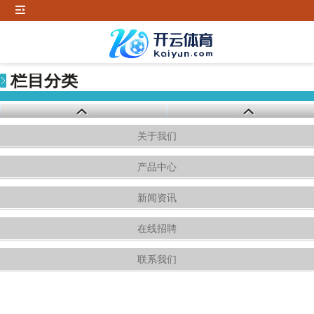
栏目分类
关于我们
产品中心
新闻资讯
在线招聘
联系我们