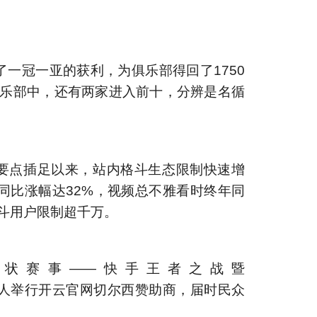
了一冠一亚的获利，为俱乐部得回了1750
乐部中，还有两家进入前十，分辨是名循
年要点插足以来，站内格斗生态限制快速增
同比涨幅达32%，视频总不雅看时终年同
格斗用户限制超千万。
行状赛事——快手王者之战暨
将在成王人举行开云官网切尔西赞助商，届时民众