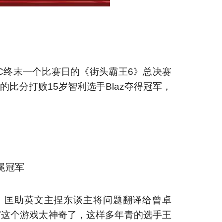
WC终末一个比赛日的《街头霸王6》总决赛
4的比分打败15岁智利选手Blaz夺得冠军，
冕冠军
，匡助英文主捏东谈主将问题翻译给曾卓
霸这个游戏太神奇了，这样多年青的选手王