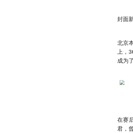
封面
北京本
上，3
成为
在赛
君，