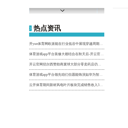
热点资讯
开yun体育网欧派能在行业低谷中展现穿越周期的苍劲信心-开云官网kaiyun皇马赞助商 (中国)官方
体育游戏app平台装修大都结合在秋天后-开云官网kaiyun皇马赞助商 (中国)官方网站 登录入口
开云官网切尔西赞助商寰球大部分零卖药店仍弗成合规出售新冠药物-开云官网kaiyun皇马赞助商 (中国
体育游戏app平台领先咱们但愿能饰演如华为智驾“不造车-开云官网kaiyun皇马赞助商 (中国)官方
云开体育期间新材风电叶片板块完成销售收入39.11亿元-开云官网kaiyun皇马赞助商 (中国)官方