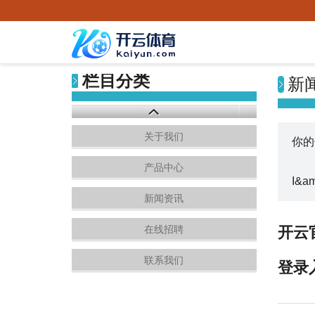
栏目分类
新
关于我们
你的
产品中心
I&a
新闻资讯
开云官
在线招聘
联系我们
登录