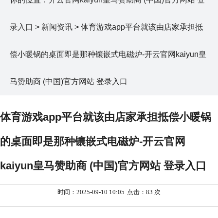
录入口
>
新闻资讯
> 体育游戏app平台就该由店家承担抵
偿小暖锅的桌面即是那种镶嵌式电磁炉-开云官网kaiyun皇
马赞助商 (中国)官方网站 登录入口
体育游戏app平台就该由店家承担抵偿小暖锅
的桌面即是那种镶嵌式电磁炉-开云官网
kaiyun皇马赞助商 (中国)官方网站 登录入口
时间：2025-09-10 10:05
点击：83 次