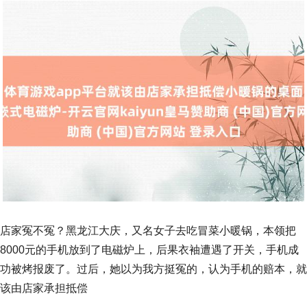
店家冤不冤？黑龙江大庆，又名女子去吃冒菜小暖锅，本领把
8000元的手机放到了电磁炉上，后果衣袖遭遇了开关，手机成
功被烤报废了。过后，她以为我方挺冤的，认为手机的赔本，就
该由店家承担抵偿