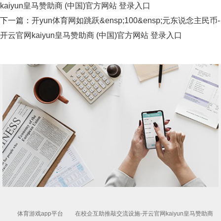
kaiyun皇马赞助商 (中国)官方网站 登录入口
下一篇：
开yun体育网如跳跃&ensp;100&ensp;元东说念主民币-
开云官网kaiyun皇马赞助商 (中国)官方网站 登录入口
体育游戏app平台 在校企互助推敲交流设施-开云官网kaiyun皇马赞助商