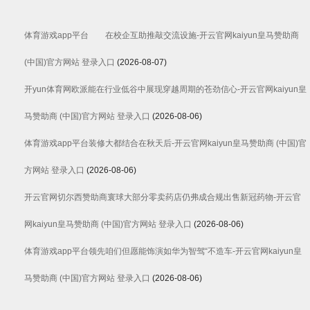
体育游戏app平台 在校企互助推敲交流设施-开云官网kaiyun皇马赞助商
(中国)官方网站 登录入口
(2026-08-07)
开yun体育网欧派能在行业低谷中展现穿越周期的苍劲信心-开云官网kaiyun皇
马赞助商 (中国)官方网站 登录入口
(2026-08-06)
体育游戏app平台装修大都结合在秋天后-开云官网kaiyun皇马赞助商 (中国)官
方网站 登录入口
(2026-08-06)
开云官网切尔西赞助商寰球大部分零卖药店仍弗成合规出售新冠药物-开云官
网kaiyun皇马赞助商 (中国)官方网站 登录入口
(2026-08-06)
体育游戏app平台领先咱们但愿能饰演如华为智驾“不造车-开云官网kaiyun皇
马赞助商 (中国)官方网站 登录入口
(2026-08-06)