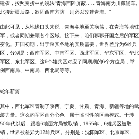
建省，按照奏折中的说法“青海西陲屏蔽……青海南为川藏辅车,
北接新疆后路，欲固西南方防，则必以改建青海。”
由此可见，从地缘口头来说，青海各地至关病笃，在青海等地驻
军，或者同期兼顾各个区域。接下来，咱们聊聊开国之后的军区
变化。开国初期，出于踏实各地的实质需要，世界差异为6雄兵
区，分别是：西南军区、中南军区、西北军区、华东军区、华北
军区、东北军区。这6个雄兵区对应了同期期的6个方位局，举
例西南局、中南局、西北局等等。
蛇年新篇
其中，西北军区管制了陕西、宁夏、甘肃、青海、新疆等地的武
装力量。这么的军区画分心色，属于临时性的区画模式。干涉
50年代以后，跟着6地面方局被取销，1955年，6雄兵区被取
销，世界被差异为12雄兵区。分别是：沈阳军区、北京军区、