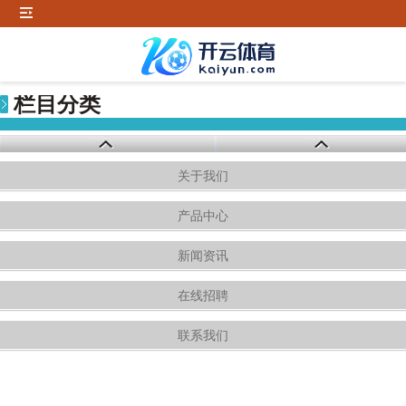
栏目分类
关于我们
产品中心
新闻资讯
在线招聘
联系我们