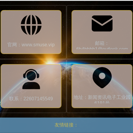
邮箱：
官网：www.smuse.vip
6b4bbbb1@outlook.com
地址：新闻资讯电子工业园
联系：22607145549
6191号
友情链接：