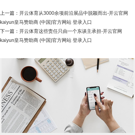
上一篇：
开云体育从3000余项前沿展品中脱颖而出-开云官网
kaiyun皇马赞助商 (中国)官方网站 登录入口
下一篇：
开云体育这些责任只由一个东谈主承担-开云官网
kaiyun皇马赞助商 (中国)官方网站 登录入口