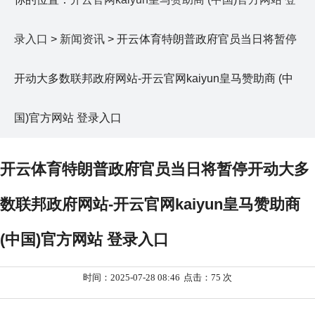
录入口
>
新闻资讯
> 开云体育特朗普政府官员当日将暂停
开动大多数联邦政府网站-开云官网kaiyun皇马赞助商 (中
国)官方网站 登录入口
开云体育特朗普政府官员当日将暂停开动大多
数联邦政府网站-开云官网kaiyun皇马赞助商
(中国)官方网站 登录入口
时间：2025-07-28 08:46
点击：75 次