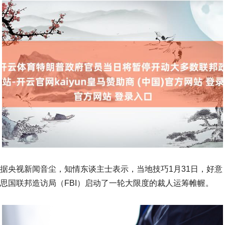
据央视新闻音尘，知情东谈主士表示，当地技巧1月31日，好意
思国联邦造访局（FBI）启动了一轮大限度的裁人运筹帷幄。