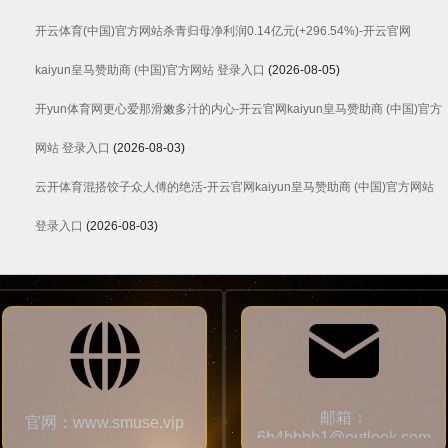
开云体育(中国)官方网站杀青归母净利润0.14亿元(+296.54%)-开云官网
kaiyun皇马赞助商 (中国)官方网站 登录入口
(2026-08-05)
开yun体育网更心爱那滑嫩多汁的内心-开云官网kaiyun皇马赞助商 (中国)官方
网站 登录入口
(2026-08-03)
云开体育混搭饺子众人傅的绝活-开云官网kaiyun皇马赞助商 (中国)官方网站
登录入口
(2026-08-03)
邮箱：
官网：www.smuse.vip
6b4bbbb1@outlook.com