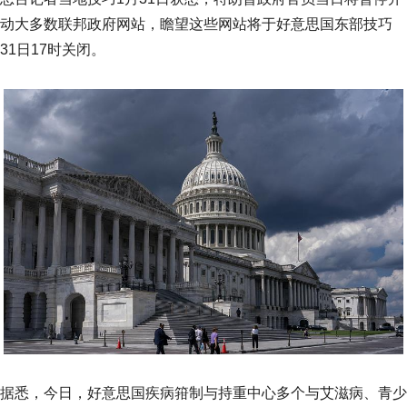
动大多数联邦政府网站，瞻望这些网站将于好意思国东部技巧
31日17时关闭。
据悉，今日，好意思国疾病箝制与持重中心多个与艾滋病、青少