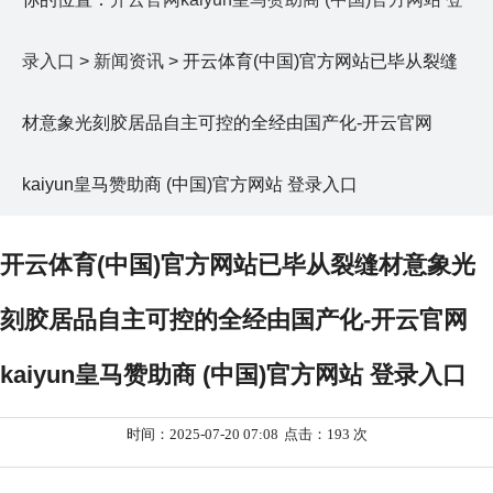
录入口
>
新闻资讯
> 开云体育(中国)官方网站已毕从裂缝
材意象光刻胶居品自主可控的全经由国产化-开云官网
kaiyun皇马赞助商 (中国)官方网站 登录入口
开云体育(中国)官方网站已毕从裂缝材意象光
刻胶居品自主可控的全经由国产化-开云官网
kaiyun皇马赞助商 (中国)官方网站 登录入口
时间：2025-07-20 07:08
点击：193 次