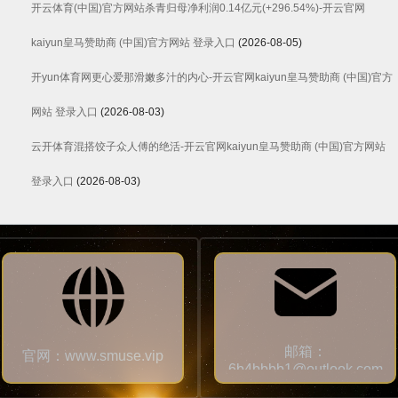
开云体育(中国)官方网站杀青归母净利润0.14亿元(+296.54%)-开云官网
kaiyun皇马赞助商 (中国)官方网站 登录入口
(2026-08-05)
开yun体育网更心爱那滑嫩多汁的内心-开云官网kaiyun皇马赞助商 (中国)官方
网站 登录入口
(2026-08-03)
云开体育混搭饺子众人傅的绝活-开云官网kaiyun皇马赞助商 (中国)官方网站
登录入口
(2026-08-03)
邮箱：
官网：www.smuse.vip
6b4bbbb1@outlook.com