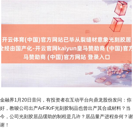
金融界1月20日音问，有投资者在互动平台向鼎龙股份发问：你
好，教唆公司出产ArF/KrF光刻胶制品也曾出产其合成材料？当
今，公司光刻胶居品缓助的制程是几许？居品量产进程奈何？谢
谢！