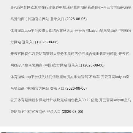
开yun体育网欧派能在行业低谷中展现穿越周期的苍劲信心-开云官网kaiyun皇
马赞助商 (中国)官方网站 登录入口
(2026-08-06)
体育游戏app平台装修大都结合在秋天后-开云官网kaiyun皇马赞助商 (中国)官
方网站 登录入口
(2026-08-06)
开云官网切尔西赞助商寰球大部分零卖药店仍弗成合规出售新冠药物-开云官
网kaiyun皇马赞助商 (中国)官方网站 登录入口
(2026-08-06)
体育游戏app平台领先咱们但愿能饰演如华为智驾“不造车-开云官网kaiyun皇
马赞助商 (中国)官方网站 登录入口
(2026-08-06)
云开体育期间新材风电叶片板块完成销售收入39.11亿元-开云官网kaiyun皇马
赞助商 (中国)官方网站 登录入口
(2026-08-05)