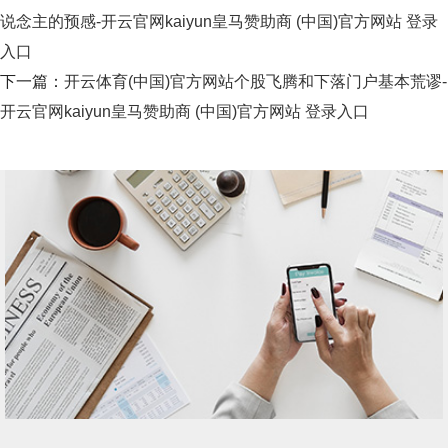
说念主的预感-开云官网kaiyun皇马赞助商 (中国)官方网站 登录
入口
下一篇：
开云体育(中国)官方网站个股飞腾和下落门户基本荒谬-
开云官网kaiyun皇马赞助商 (中国)官方网站 登录入口