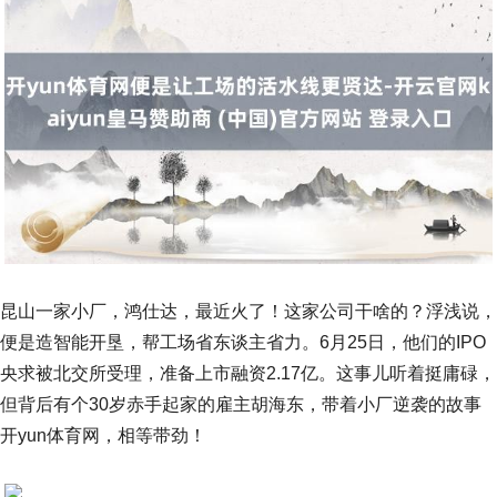
昆山一家小厂，鸿仕达，最近火了！这家公司干啥的？浮浅说，
便是造智能开垦，帮工场省东谈主省力。6月25日，他们的IPO
央求被北交所受理，准备上市融资2.17亿。这事儿听着挺庸碌，
但背后有个30岁赤手起家的雇主胡海东，带着小厂逆袭的故事
开yun体育网，相等带劲！