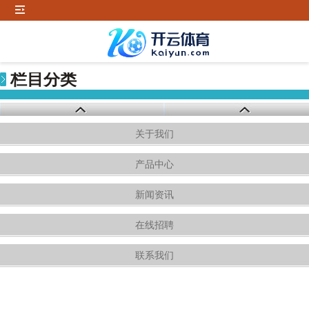
栏目分类
关于我们
产品中心
新闻资讯
在线招聘
联系我们