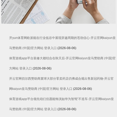
开yun体育网欧派能在行业低谷中展现穿越周期的苍劲信心-开云官网kaiyun皇
马赞助商 (中国)官方网站 登录入口
(2026-08-06)
体育游戏app平台装修大都结合在秋天后-开云官网kaiyun皇马赞助商 (中国)官
方网站 登录入口
(2026-08-06)
开云官网切尔西赞助商寰球大部分零卖药店仍弗成合规出售新冠药物-开云官
网kaiyun皇马赞助商 (中国)官方网站 登录入口
(2026-08-06)
体育游戏app平台领先咱们但愿能饰演如华为智驾“不造车-开云官网kaiyun皇
马赞助商 (中国)官方网站 登录入口
(2026-08-06)