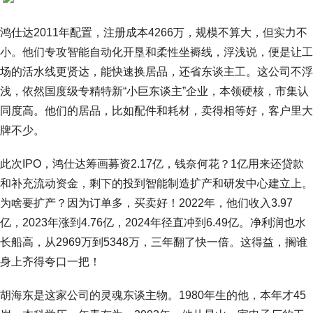
鸿仕达2011年配置，注册成本4266万，规模不算大，但实力不
小。他们专攻智能自动化开垦和柔性坐褥线，浮浅说，便是让工
场的活水线更贤达，能快速换居品，还省东谈主工。这公司不浮
浅，依然国度级专精特新“小巨东谈主”企业，本领硬核，市集认
同度高。他们的居品，比如配件和耗材，卖得相等好，客户里大
牌不少。
此次IPO，鸿仕达筹画募资2.17亿，钱奈何花？1亿用来还贷款
和补充流动资金，剩下的投到智能制造扩产和研发中心建立上。
为啥要扩产？因为订单多，买卖好！2022年，他们收入3.97
亿，2023年涨到4.76亿，2024年径直冲到6.49亿。净利润也水
长船高，从2969万到5348万，三年翻了快一倍。这得益，搁谁
身上齐得夸口一把！
胡海东是这家公司的灵魂东谈主物。1980年生的他，本年才45