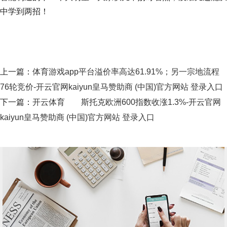
中学到两招！
上一篇：
体育游戏app平台溢价率高达61.91%；另一宗地流程
76轮竞价-开云官网kaiyun皇马赞助商 (中国)官方网站 登录入口
下一篇：
开云体育 斯托克欧洲600指数收涨1.3%-开云官网
kaiyun皇马赞助商 (中国)官方网站 登录入口