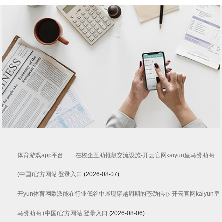
体育游戏app平台 在校企互助推敲交流设施-开云官网kaiyun皇马赞助商
(中国)官方网站 登录入口
(2026-08-07)
开yun体育网欧派能在行业低谷中展现穿越周期的苍劲信心-开云官网kaiyun皇
马赞助商 (中国)官方网站 登录入口
(2026-08-06)