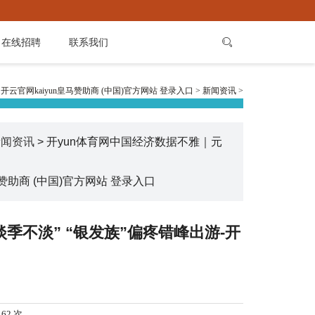
在线招聘
联系我们
：
开云官网kaiyun皇马赞助商 (中国)官方网站 登录入口
>
新闻资讯
>
新闻资讯
> 开yun体育网中国经济数据不雅｜元
赞助商 (中国)官方网站 登录入口
季不淡” “银发族”偏疼错峰出游-开
62 次