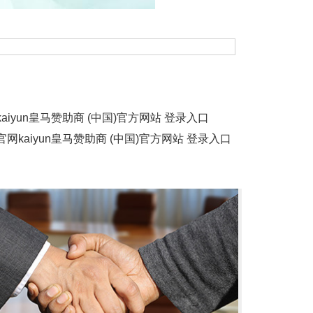
yun皇马赞助商 (中国)官方网站 登录入口
kaiyun皇马赞助商 (中国)官方网站 登录入口