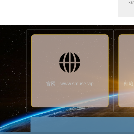
ka
官网：www.smuse.vip
邮箱：