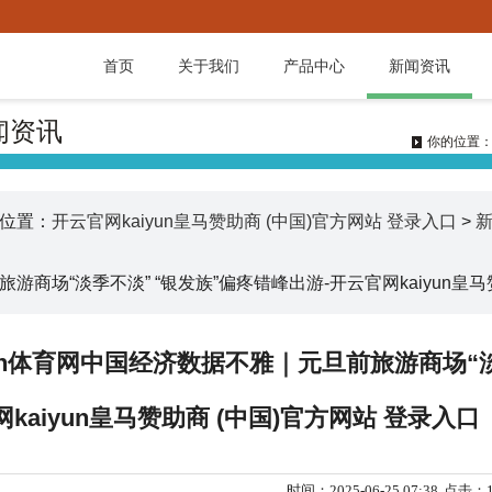
首页
关于我们
产品中心
新闻资讯
闻资讯
你的位置
位置：
开云官网kaiyun皇马赞助商 (中国)官方网站 登录入口
>
旅游商场“淡季不淡” “银发族”偏疼错峰出游-开云官网kaiyun皇马
un体育网中国经济数据不雅｜元旦前旅游商场“淡
kaiyun皇马赞助商 (中国)官方网站 登录入口
时间：2025-06-25 07:38
点击：1