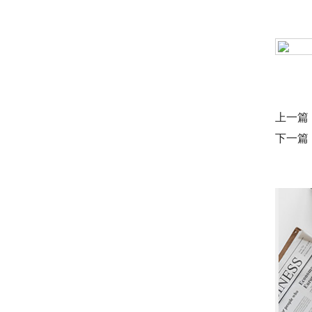
上一篇
下一篇