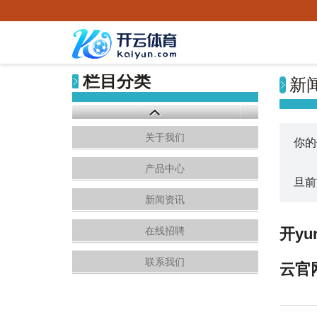
栏目分类
新
关于我们
你的
产品中心
旦前
新闻资讯
开y
在线招聘
联系我们
云官网