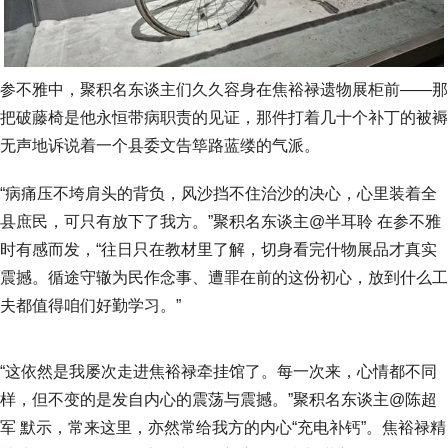
参不雅中，聚积名东谈主们久久容身在焦裕禄遗物展柜前——那
把破藤椅是他永恒带病职责的见证，那件打着几十个补丁的被褥
无声地诉说着一个县委文告筚路蓝缕的气派。
“病痛压不垮肩头的背负，风沙挡不住治沙的决心，心里装着全
县庶民，可只有放下了我方。”聚积名东谈主@半耳聆 在参不雅
时有感而发，“往日只在教材里了解，切身看完什物展品才真实
震撼。循途守辙为民作念事、遭罪在前的这份初心，放到什么工
夫都值得咱们好勤学习。”
“这依然是我屡次走进焦裕禄牵挂馆了。每一次来，心情都不同
样，但不变的是发自内心的震荡与震撼。”聚积名东谈主@陈超
军 默示，常来这里，亦然常给我方的内心“充电补钙”。焦裕禄精