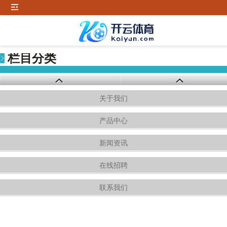
栏目分类
关于我们
产品中心
新闻资讯
在线招聘
联系我们