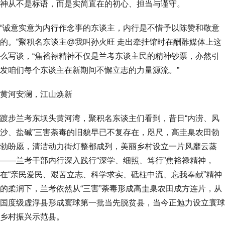
神从不是标语，而是实简直在的初心、担当与谨守。
“诚意实意为内行作念事的东谈主，内行是不惜予以陈赞和敬意
的。”聚积名东谈主@我叫孙火旺 走出牵挂馆时在酬酢媒体上这
么写谈，“焦裕禄精神不仅是兰考东谈主民的精神钞票，亦然引
发咱们每个东谈主在新期间不懈立志的力量源流。”
黄河安澜，江山焕新
踱步兰考东坝头黄河湾，聚积名东谈主们看到，昔日“内涝、风
沙、盐碱”三害荼毒的旧貌早已不复存在，咫尺，高圭臬农田勃
勃盼愿，清洁动力街灯整都成列，美丽乡村设立一片风靡云蒸
——兰考干部内行深入践行“深学、细照、笃行”焦裕禄精神，
在“亲民爱民、艰苦立志、科学求实、砥柱中流、忘我奉献”精神
的柔润下，兰考依然从“三害”荼毒形成高圭臬农田成方连片，从
国度级虚浮县形成寰球第一批当先脱贫县，当今正勉力设立寰球
乡村振兴示范县。