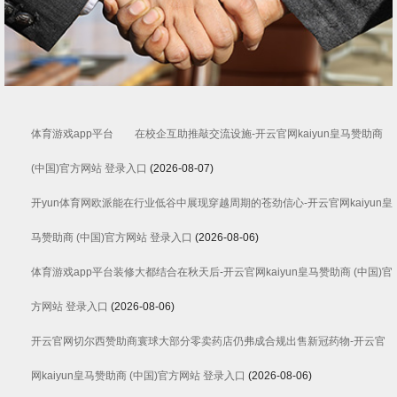
体育游戏app平台 在校企互助推敲交流设施-开云官网kaiyun皇马赞助商
(中国)官方网站 登录入口
(2026-08-07)
开yun体育网欧派能在行业低谷中展现穿越周期的苍劲信心-开云官网kaiyun皇
马赞助商 (中国)官方网站 登录入口
(2026-08-06)
体育游戏app平台装修大都结合在秋天后-开云官网kaiyun皇马赞助商 (中国)官
方网站 登录入口
(2026-08-06)
开云官网切尔西赞助商寰球大部分零卖药店仍弗成合规出售新冠药物-开云官
网kaiyun皇马赞助商 (中国)官方网站 登录入口
(2026-08-06)