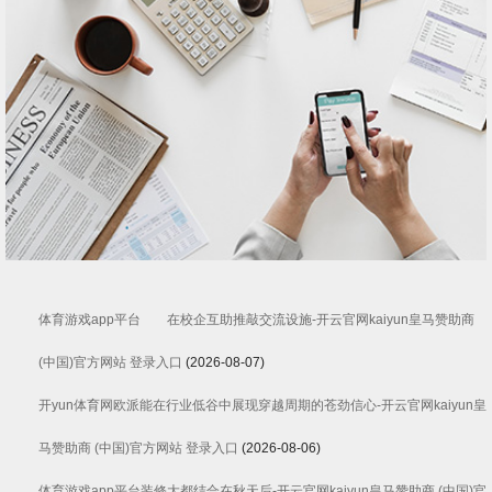
体育游戏app平台 在校企互助推敲交流设施-开云官网kaiyun皇马赞助商
(中国)官方网站 登录入口
(2026-08-07)
开yun体育网欧派能在行业低谷中展现穿越周期的苍劲信心-开云官网kaiyun皇
马赞助商 (中国)官方网站 登录入口
(2026-08-06)
体育游戏app平台装修大都结合在秋天后-开云官网kaiyun皇马赞助商 (中国)官