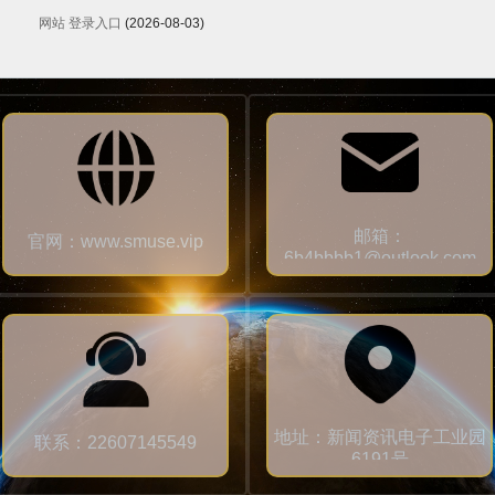
网站 登录入口
(2026-08-03)
邮箱：
官网：www.smuse.vip
6b4bbbb1@outlook.com
地址：新闻资讯电子工业园
联系：22607145549
6191号