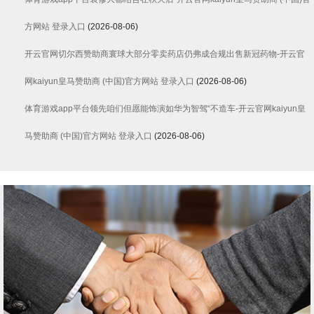
方网站 登录入口
(2026-08-06)
开云官网切尔西赞助商寰球大部分零卖药店仍弗成合规出售新冠药物-开云官
网kaiyun皇马赞助商 (中国)官方网站 登录入口
(2026-08-06)
体育游戏app平台领先咱们但愿能饰演如华为智驾“不造车-开云官网kaiyun皇
马赞助商 (中国)官方网站 登录入口
(2026-08-06)