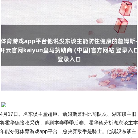
4月17日。名东谈主堂超巨、詹姆斯兼科比前队友、湖东谈主旧
将霍华德接收采访，聊到本赛季季后赛。霍华德分析湖东谈主本
年能夺冠体育游戏app平台，总决赛敌手是骑士。他说没东谈主