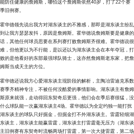
能防住健康的詹姆斯，哪怕这个詹姆斯依然40岁，打了22个赛
季旧例赛。
霍华德领先说出我方对湖东谈主的不雅感，那即是湖东谈主纷乱
到让我方瑟瑟发抖，原因是詹姆斯。霍华德说詹姆斯要是健康的
话，其他任何球员思要在系列赛打败詹姆斯齐很难。霍华德说很
难，但他更以为不行能，是以还以为湖东谈主会在本年夺冠，打
败的是他看好的东部最强球队骑士，这亦然詹姆斯老东家，把詹
姆斯当成天主的方位。
霍华德还说我方心爱湖东谈主现阶段的解析，主陶冶雷迪克系数
赛季齐精神专注，不被任何没酷爱的事情影响。湖东谈主有詹姆
斯原来就强，走动得回东契奇后更强，他们会在季后赛很猛，没
什么球队能一次赢湖东谈主4场。霍华德以为全定约独一能打扰
湖东谈主的球队只好掘金，但掘金打不外湖东谈主。雷霆轻细湖
东谈主，湖东谈主能赢雷霆，湖东谈主打雷霆毫无压力（湖东谈
主旧例赛有东契奇时流畅两场打雷霆，第一次大捷雷霆，第二场