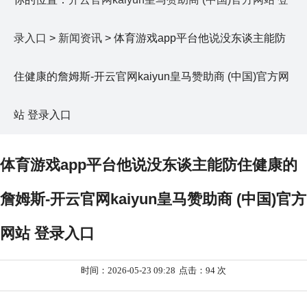
录入口
>
新闻资讯
> 体育游戏app平台他说没东谈主能防
住健康的詹姆斯-开云官网kaiyun皇马赞助商 (中国)官方网
站 登录入口
体育游戏app平台他说没东谈主能防住健康的
詹姆斯-开云官网kaiyun皇马赞助商 (中国)官方
网站 登录入口
时间：2026-05-23 09:28
点击：94 次