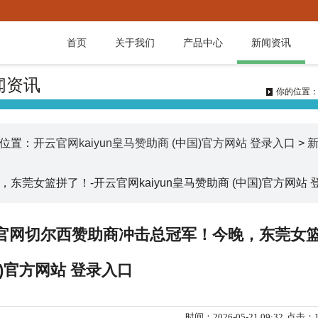
首页
关于我们
产品中心
新闻资讯
闻资讯
你的位置
位置：
开云官网kaiyun皇马赞助商 (中国)官方网站 登录入口
>
，东莞女篮拼了！-开云官网kaiyun皇马赞助商 (中国)官方网站 
官网切尔西赞助商冲击总冠军！今晚，东莞女篮拼
国)官方网站 登录入口
时间：2026-05-21 09:32
点击：1