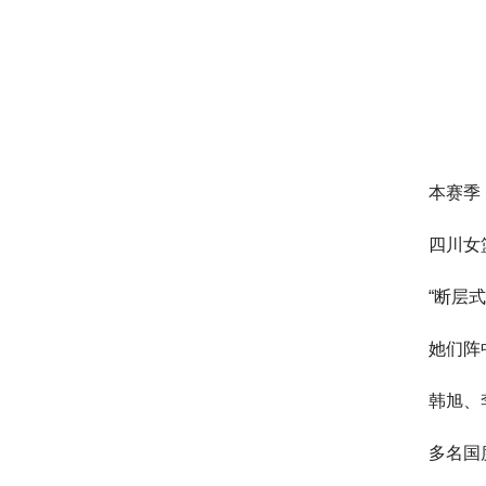
本赛季
四川女
“断层
她们阵
韩旭、
多名国