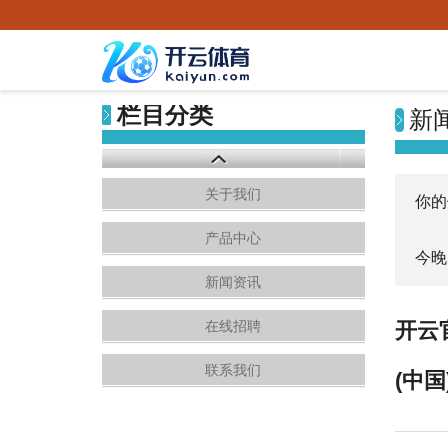
栏目分类
新
关于我们
你的
产品中心
今晚
新闻资讯
开云
在线招聘
联系我们
(中