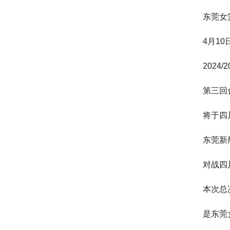
东莞女
4月10
2024
第三回
将于四
东莞新
对战四
本次总
是东莞女