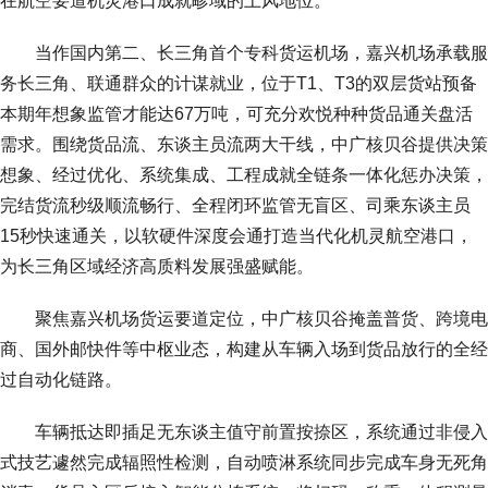
在航空要道机灵港口成就畛域的上风地位。
当作国内第二、长三角首个专科货运机场，嘉兴机场承载服
务长三角、联通群众的计谋就业，位于T1、T3的双层货站预备
本期年想象监管才能达67万吨，可充分欢悦种种货品通关盘活
需求。围绕货品流、东谈主员流两大干线，中广核贝谷提供决策
想象、经过优化、系统集成、工程成就全链条一体化惩办决策，
完结货流秒级顺流畅行、全程闭环监管无盲区、司乘东谈主员
15秒快速通关，以软硬件深度会通打造当代化机灵航空港口，
为长三角区域经济高质料发展强盛赋能。
聚焦嘉兴机场货运要道定位，中广核贝谷掩盖普货、跨境电
商、国外邮快件等中枢业态，构建从车辆入场到货品放行的全经
过自动化链路。
车辆抵达即插足无东谈主值守前置按捺区，系统通过非侵入
式技艺遽然完成辐照性检测，自动喷淋系统同步完成车身无死角