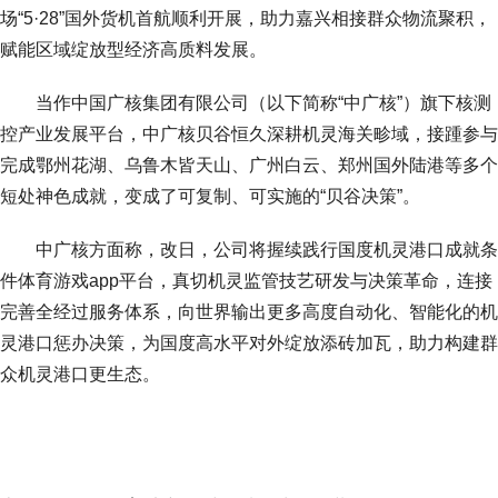
场“5·28”国外货机首航顺利开展，助力嘉兴相接群众物流聚积，
赋能区域绽放型经济高质料发展。
当作中国广核集团有限公司（以下简称“中广核”）旗下核测
控产业发展平台，中广核贝谷恒久深耕机灵海关畛域，接踵参与
完成鄂州花湖、乌鲁木皆天山、广州白云、郑州国外陆港等多个
短处神色成就，变成了可复制、可实施的“贝谷决策”。
中广核方面称，改日，公司将握续践行国度机灵港口成就条
件体育游戏app平台，真切机灵监管技艺研发与决策革命，连接
完善全经过服务体系，向世界输出更多高度自动化、智能化的机
灵港口惩办决策，为国度高水平对外绽放添砖加瓦，助力构建群
众机灵港口更生态。