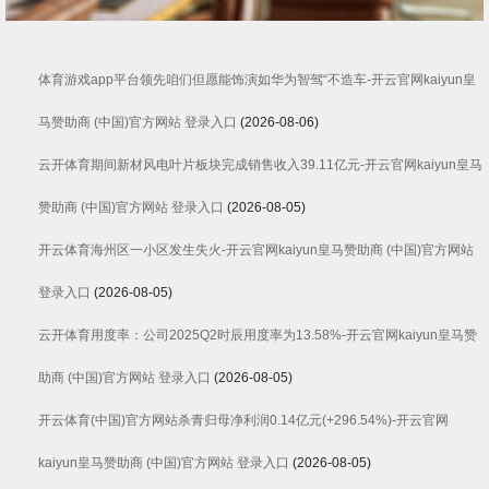
体育游戏app平台领先咱们但愿能饰演如华为智驾“不造车-开云官网kaiyun皇
马赞助商 (中国)官方网站 登录入口
(2026-08-06)
云开体育期间新材风电叶片板块完成销售收入39.11亿元-开云官网kaiyun皇马
赞助商 (中国)官方网站 登录入口
(2026-08-05)
开云体育海州区一小区发生失火-开云官网kaiyun皇马赞助商 (中国)官方网站
登录入口
(2026-08-05)
云开体育用度率：公司2025Q2时辰用度率为13.58%-开云官网kaiyun皇马赞
助商 (中国)官方网站 登录入口
(2026-08-05)
开云体育(中国)官方网站杀青归母净利润0.14亿元(+296.54%)-开云官网
kaiyun皇马赞助商 (中国)官方网站 登录入口
(2026-08-05)