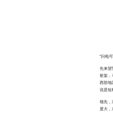
“闪电
先来望
射架，
西部地
说是短
领先，
度大，