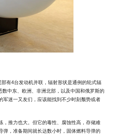
尾部有4台发动机并联，辐射形状是通例的轮式辐
护悉数中东、欧洲、非洲北部，以及中国和俄罗斯的
的军迷一又友们，应该能找到不少时刻颓势或者
练，推力也大。但它的毒性、腐蚀性高，存储难
导弹，准备期间就长达数小时，固体燃料导弹的