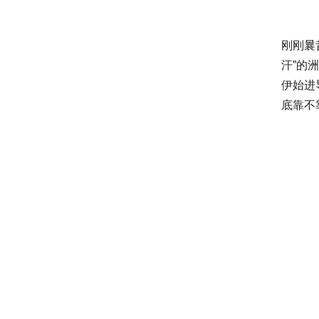
刚刚曩
汗”的
伊始进
底靠不