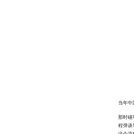
当年中
那时碰
程弹谈
这个流