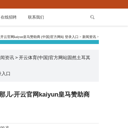
在线招聘
联系我们
：
开云官网kaiyun皇马赞助商 (中国)官方网站 登录入口
>
新闻资讯
>
新闻资讯
> 开云体育(中国)官方网站固然土耳其
录入口
儿-开云官网kaiyun皇马赞助商
00 次