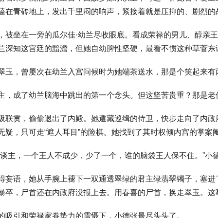
磕在青砖地上，发出千里闷的响声，紧接着就是压抑的、剧烈的
，被坐在一旁的瓜尔佳·幼兰尽收眼底。看成荣禄的男儿、醇亲
兰深知这宫廷的黯澹，但她自幼脾性坚硬，最看不惯这种草菅东
翠玉，曾屡次在幼兰入宫问候时为她端茶送水，那是个笑起来有
主，成了幼兰脑海中跳出的第一个念头。但这坚苦贵重？那是老
吸联贯，偷偷退出了内殿。她遁藏巡缉的侍卫，快步走向了内政
无疑，只可走“遮人耳目”的险棋。她找到了其时权倾内宫的掌案
东谈主，一个王人不成少，少了一个，谁的脑袋王人保不住。”小
得妄语，她从手腕上褪下一双通透翠绿的君主绿翡翠镯子，塞进
暴卒，尸首还在内政府没报上去。用春喜的尸首，换走翠玉。这
的吸引和荣禄家眷势力的震慑下，小德张最尽头头了。