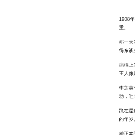
190
重。
那一天
得东谈
病榻上
王人像
李莲英
动，吐
跪在屋
的年岁
她正本