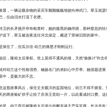
凌晨，一辆运载杂物的采买车颤颤巍巍地驶向神武门。翠玉就瑟
巴，任由泪水打湿了衣襟。
侍卫的长矛挑开帘布检查时，她的腹黑的确停跳，那种窒息的怯
护送下，翠玉被连夜送往河北保定，藏进了荣禄旧部的家中。
是保住了，但瓜尔佳·幼兰的痛楚才刚刚运行。
崩后，隆裕太后掌权。世上莫得不通风的墙，天然“偷换计”作念
就对幼兰这个性格强势、确扬名门的弟妇心中芥蒂。她借题进展，
眼中，是极大的不忠。
息这股政事风云，保住丈夫载沣的监国地位，幼兰不得不俯首。
天的两座银矿拱手让给了庆亲王奕劻一片，以此看成封口费。这
的是，幼兰而后被隆裕太后派出的阉东谈主严实监视，长达半年