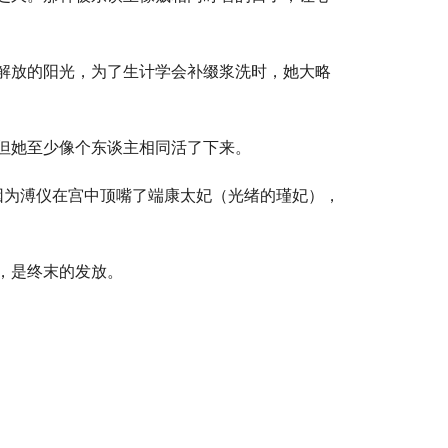
解放的阳光，为了生计学会补缀浆洗时，她大略
但她至少像个东谈主相同活了下来。
，因为溥仪在宫中顶嘴了端康太妃（光绪的瑾妃），
，是终末的发放。