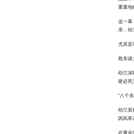
重重地
这一幕
亲，幼
尤其是
救东谈
幼兰深
硬必死
“八个
幼兰莫
因风寒
在重金