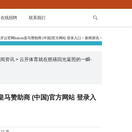
在线招聘
联系我们
：
开云官网kaiyun皇马赞助商 (中国)官方网站 登录入口
>
新闻资讯
>
新闻资讯
> 云开体育就在慈禧回光返照的一瞬-
皇马赞助商 (中国)官方网站 登录入
21 次