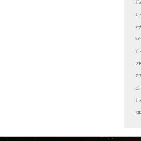
开
开
云
ka
开
方
云
皇
开
网