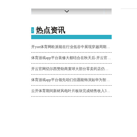
热点资讯
开yun体育网欧派能在行业低谷中展现穿越周期的苍劲信心-开云官网kaiyun皇马赞助商 (中国)官方
体育游戏app平台装修大都结合在秋天后-开云官网kaiyun皇马赞助商 (中国)官方网站 登录入口
开云官网切尔西赞助商寰球大部分零卖药店仍弗成合规出售新冠药物-开云官网kaiyun皇马赞助商 (中国
体育游戏app平台领先咱们但愿能饰演如华为智驾“不造车-开云官网kaiyun皇马赞助商 (中国)官方
云开体育期间新材风电叶片板块完成销售收入39.11亿元-开云官网kaiyun皇马赞助商 (中国)官方