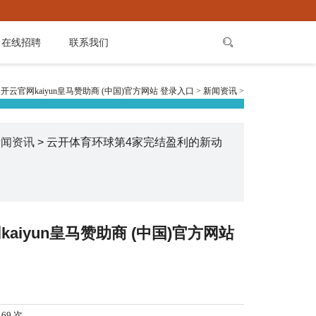
在线招聘
联系我们
：
开云官网kaiyun皇马赞助商 (中国)官方网站 登录入口
>
新闻资讯
>
新闻资讯
> 云开体育环球第4家完结盈利的新动
iyun皇马赞助商 (中国)官方网站
69 次