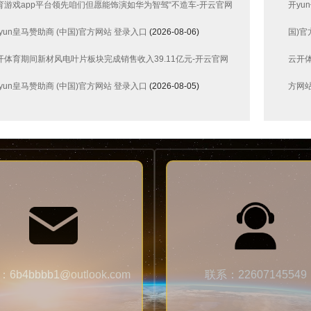
育游戏app平台领先咱们但愿能饰演如华为智驾“不造车-开云官网
开yu
iyun皇马赞助商 (中国)官方网站 登录入口
(2026-08-06)
国)官
开体育期间新材风电叶片板块完成销售收入39.11亿元-开云官网
云开体
iyun皇马赞助商 (中国)官方网站 登录入口
(2026-08-05)
方网站
6b4bbbb1@outlook.com
联系：22607145549