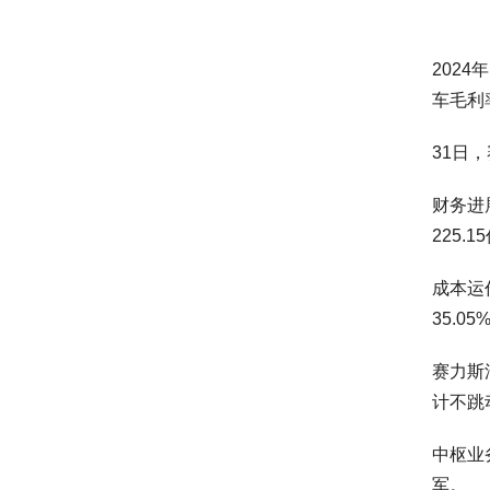
202
车毛利率
31日
财务进
225.
成本运
35.
赛力斯
计不跳
中枢业
军。