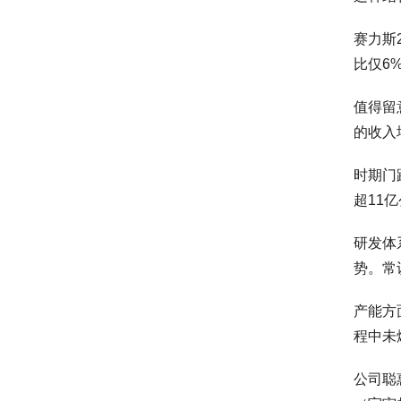
赛力斯
比仅6
值得留
的收入
时期门
超11
研发体
势。常
产能方
程中未
公司聪