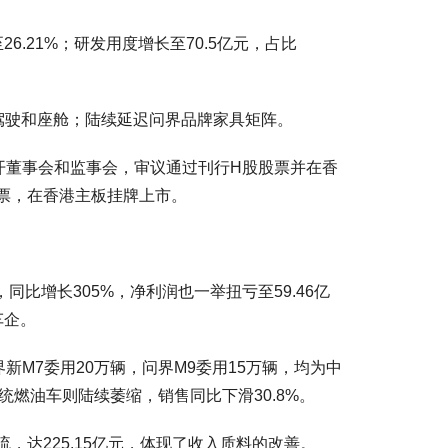
.21%；研发用度增长至70.5亿元，占比
驾驶和座舱；陆续延迟问界品牌家具矩阵。
召开董事会和监事会，审议通过刊行H股股票并在香
票，在香港主板挂牌上市。
，同比增长305%，净利润也一举扭亏至59.46亿
车企。
问界新M7委用20万辆，问界M9委用15万辆，均为中
传统燃油车则陆续萎缩，销售同比下滑30.8%。
达225.15亿元，体现了收入质料的改善。