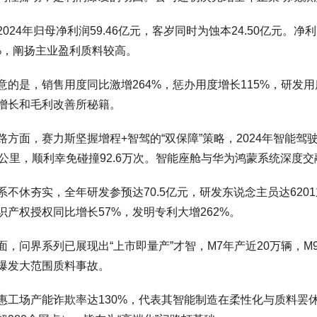
2024年归母净利润59.46亿元，客岁同时为蚀本24.50亿元。
%，阐扬主业盈利质料较高。
意的是，销售用度同比激增264%，惩办用度增长115%，研发用
增长和毛利改善所秘籍。
路方面，赛力斯坚握增程+智驾的“双保障”策略，2024年智能驾驶
亿公里，顺利幸免碰撞92.6万次。智能座舱与华为鸿蒙系统深度
系不休夯实，全年研发参预达70.5亿元，研发东说念主员达620
识产权授权同比增长57%，发明专利大增262%。
面，问界系列已展现出“上市即量产”才智，M7年产近20万辆，M
爆发大范围质料事故。
惠工场产能诈欺率达130%，代表其智能制造在柔性化与质料罢