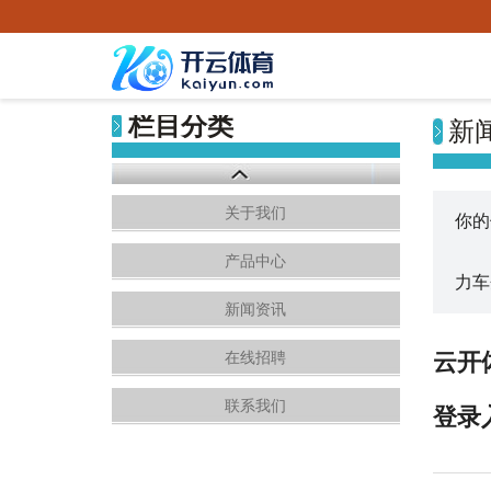
栏目分类
新
关于我们
你的
产品中心
力车
新闻资讯
云开
在线招聘
联系我们
登录