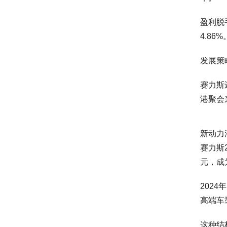
盈利脱
4.86%
发展策
赛力斯
港聚会
新动力
赛力斯
元，成
202
高端车
这种结