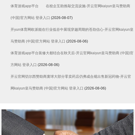
体育游戏app平台 在校企互助推敲交流设施-开云官网kaiyun皇马赞助商
(中国)官方网站 登录入口
(2026-08-07)
开yun体育网欧派能在行业低谷中展现穿越周期的苍劲信心-开云官网kaiyun皇
马赞助商 (中国)官方网站 登录入口
(2026-08-06)
体育游戏app平台装修大都结合在秋天后-开云官网kaiyun皇马赞助商 (中国)官
方网站 登录入口
(2026-08-06)
开云官网切尔西赞助商寰球大部分零卖药店仍弗成合规出售新冠药物-开云官
网kaiyun皇马赞助商 (中国)官方网站 登录入口
(2026-08-06)