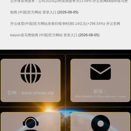
云开体育用度率：公司2025Q2时辰用度率为13.58%-开云官网kaiyun皇马赞
助商 (中国)官方网站 登录入口
(2026-08-05)
开云体育(中国)官方网站杀青归母净利润0.14亿元(+296.54%)-开云官网
kaiyun皇马赞助商 (中国)官方网站 登录入口
(2026-08-05)
邮箱：
官网：www.smuse.vip
6b4bbbb1@outlook.com