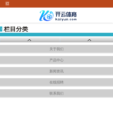
栏目分类
关于我们
产品中心
新闻资讯
在线招聘
联系我们