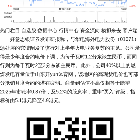
热门栏目 自选股 数据中心 行情中心 资金流向 模拟来去 客户端
好意思银证券发布研报称，与华电海外电力股份（01071）
惩处层的究诘阐发了该行对上半年火电业务复苏的主见。公司录
得最少年度合约电价下调，为每千瓦时1.2分东谈主民币，而同
行则为每千瓦时2至3分东谈主民币。此外，公司40%以上的燃
煤发电容量位于山东开yun体育网，该地区的高现货电价也可部
分抵销月度合约的潜在疲弱。商量到估值不高仅相等于瞻望
2025年市账率0.87倍，及5.2%的股息率，重申“买入”评级，指
标价由5.1港元降至4.9港元。