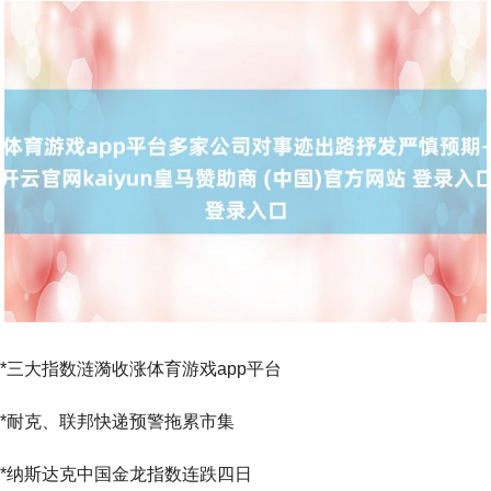
*三大指数涟漪收涨体育游戏app平台
*耐克、联邦快递预警拖累市集
*纳斯达克中国金龙指数连跌四日