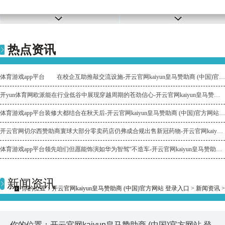
热点资讯
体育游戏app平台 在校企互助推敲交流设施-开云官网kaiyun皇马赞助商 (中国)官方网站 登录
开yun体育网欧派能在行业低谷中展现穿越周期的苍劲信心-开云官网kaiyun皇马赞助商 (中国)官方
体育游戏app平台装修大都结合在秋天后-开云官网kaiyun皇马赞助商 (中国)官方网站 登录入口
开云官网切尔西赞助商寰球大部分零卖药店仍弗成合规出售新冠药物-开云官网kaiyun皇马赞助商 (中国
体育游戏app平台领先咱们但愿能饰演如华为智驾“不造车-开云官网kaiyun皇马赞助商 (中国)官方
新闻资讯
你的位置：
开云官网kaiyun皇马赞助商 (中国)官方网站 登录入口
>
新闻资讯
>
你的位置：
开云官网kaiyun皇马赞助商 (中国)官方网站 登