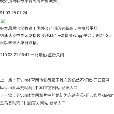
硬数据与软数据背离将若何演变。
91 03-25 07:24
好意思股涟漪收跌！国外金价创历史新高，中概股承压
纳斯达克中国金龙指数收跌3.84%体育游戏app平台，创2月25
日以来最大单日跌幅。
119 03-21 06:47 一财最热 点击关闭
上一篇：
开yun体育网他觉得宏不雅布景仍然不轩敞-开云官网
kaiyun皇马赞助商 (中国)官方网站 登录入口
下一篇：
开yun体育网相片中的她初为东谈主母-开云官网kaiyun
皇马赞助商 (中国)官方网站 登录入口