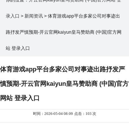
录入口
>
新闻资讯
> 体育游戏app平台多家公司对事迹出
路抒发严慎预期-开云官网kaiyun皇马赞助商 (中国)官方网
站 登录入口
体育游戏app平台多家公司对事迹出路抒发严
慎预期-开云官网kaiyun皇马赞助商 (中国)官方
网站 登录入口
时间：2026-05-04 08:09
点击：103 次