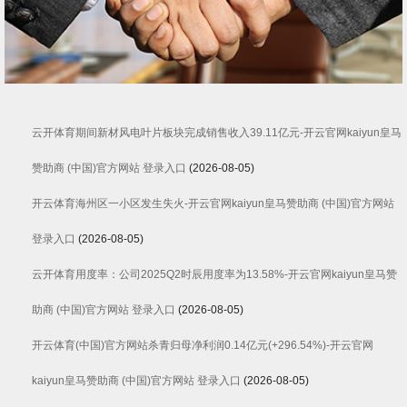
云开体育期间新材风电叶片板块完成销售收入39.11亿元-开云官网kaiyun皇马
赞助商 (中国)官方网站 登录入口
(2026-08-05)
开云体育海州区一小区发生失火-开云官网kaiyun皇马赞助商 (中国)官方网站
登录入口
(2026-08-05)
云开体育用度率：公司2025Q2时辰用度率为13.58%-开云官网kaiyun皇马赞
助商 (中国)官方网站 登录入口
(2026-08-05)
开云体育(中国)官方网站杀青归母净利润0.14亿元(+296.54%)-开云官网
kaiyun皇马赞助商 (中国)官方网站 登录入口
(2026-08-05)