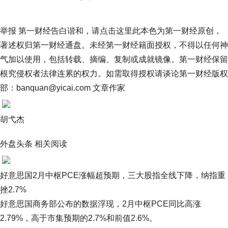
举报 第一财经告白谐和，请点击这里此本色为第一财经原创，
著述权归第一财经通盘。未经第一财经籍面授权，不得以任何神
气加以使用，包括转载、摘编、复制或成就镜像。第一财经保留
根究侵权者法律连累的权力。如需取得授权请谈论第一财经版权
部：banquan@yicai.com 文章作家
胡弋杰
外盘头条 相关阅读
好意思国2月中枢PCE涨幅超预期，三大股指全线下降，纳指重
挫2.7%
好意思国商务部公布的数据浮现，2月中枢PCE同比高涨
2.79%，高于市集预期的2.7%和前值2.6%。