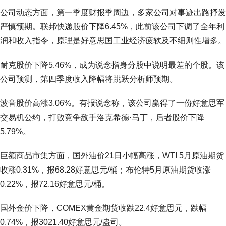
公司动态方面，第一季度财报季周边，多家公司对事迹出路抒发
严慎预期。联邦快递股价下降6.45%，此前该公司下调了全年利
润和收入指令，原理是好意思国工业经济疲软及不细则性增多。
耐克股价下降5.46%，成为说念指身分股中说明最差的个股。该
公司预测，第四季度收入降幅将跳跃分析师预期。
波音股价高涨3.06%。有报说念称，该公司赢得了一份好意思军
交易机公约，打败竞争敌手洛克希德·马丁，后者股价下降
5.79%。
巨额商品市集方面，国外油价21日小幅高涨，WTI 5月原油期货
收涨0.31%，报68.28好意思元/桶；布伦特5月原油期货收涨
0.22%，报72.16好意思元/桶。
国外金价下降，COMEX黄金期货收跌22.4好意思元，跌幅
0.74%，报3021.40好意思元/盎司。